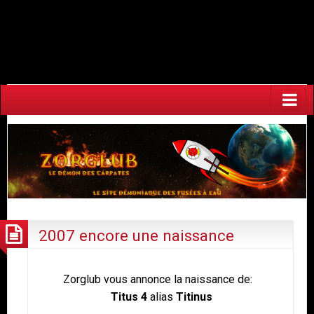
Warning
: Undefined array key "HTTP_ACCEPT_LANGUAGE" in
/home/fuzeaoh/www/zorglub.fuzeao.org/wp-
content/plugins/newstatpress/newstatpress.php
on line
1017
2007 encore une naissance
Zorglub vous annonce la naissance de:
Titus
4
alias
Titinus