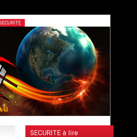
s/newstatpress/newstatpress.php
on line
1017
SECURITE
SECURITE à lire