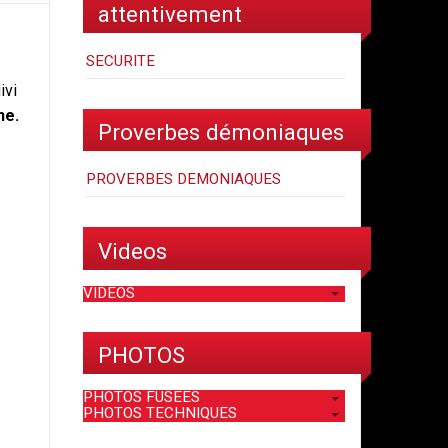
attentivement
SECURITE
ivi
ne.
Proverbes démoniaques
PROVERBES DEMONIAQUES
Videos
VIDEOS
PHOTOS
PHOTOS FUSEES
PHOTOS TECHNIQUES