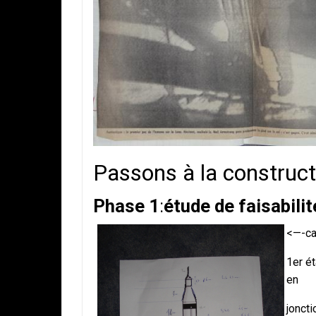
Passons à la construct
Phase 1
:
étude de faisabilit
<—-ca
1er é
en
jonct