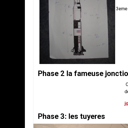
3eme
Phase 2 la fameuse jonctio
C
d
j
Phase 3: les tuyeres