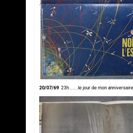
20/07/69
23h………le jour de mon anniversaire