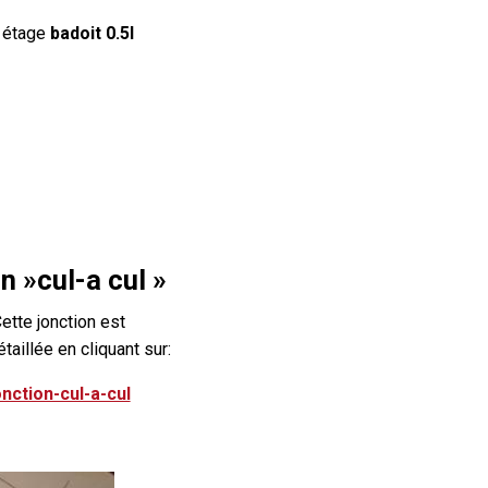
 étage
badoit 0.5l
n »cul-a cul »
ette jonction est
étaillée en cliquant sur:
onction-cul-a-cul