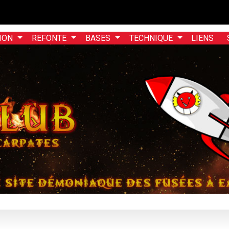
home/fuzeaoh/www/zorglub.fuzeao.org/wp-content/plugin
ION
REFONTE
BASES
TECHNIQUE
LIENS