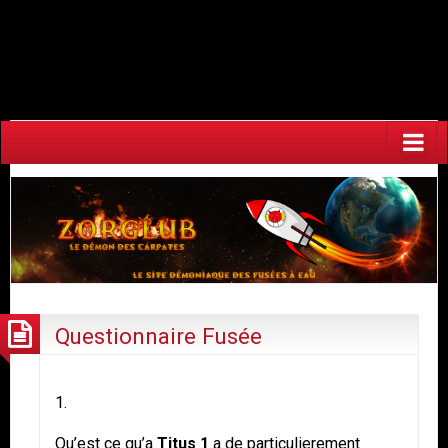
Warning
: Undefined array key "HTTP_ACCEPT_LANGUAGE" in
/home/fuzeaoh/www/zorglub.fuzeao.org/wp-
content/plugins/newstatpress/newstatpress.php
on line
1017
Questionnaire Fusée
1.
Qu’est ce qu’a
Titus 1
a de particulierement