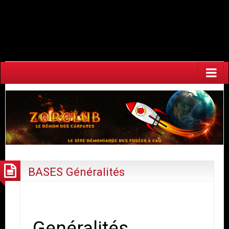
Warning
: Undefined array key "HTTP_ACCEPT_LANGUAGE" in
/home/fuzeaoh/www/zorglub.fuzeao.org/wp-
content/plugins/newstatpress/newstatpress.php
on line
1017
BASES Généralités
Genéralités