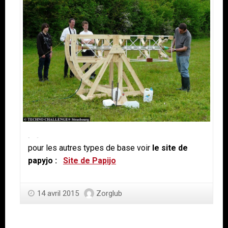
Partager
0
Tweeter
0
pour les autres types de base voir
le site de
papyjo :
Site de Papijo
14 avril 2015
Zorglub