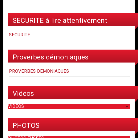
SECURITE à lire attentivement
SECURITE
Proverbes démoniaques
PROVERBES DEMONIAQUES
Videos
VIDEOS
PHOTOS