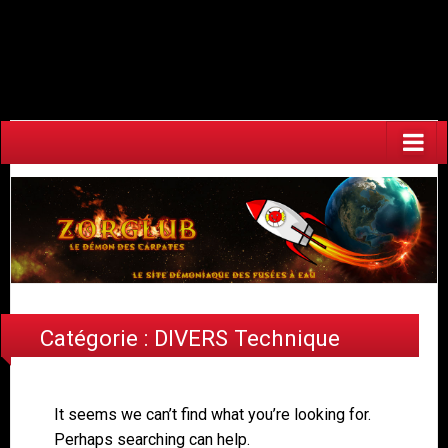
Warning
: Undefined array key "HTTP_ACCEPT_LANGUAGE" in
/home/fuzeaoh/www/zorglub.fuzeao.org/wp-
content/plugins/newstatpress/newstatpress.php
on line
1017
Catégorie :
DIVERS Technique
It seems we can’t find what you’re looking for.
Perhaps searching can help.