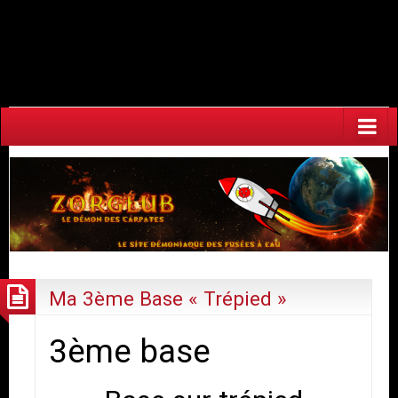
Warning
: Undefined array key "HTTP_ACCEPT_LANGUAGE" in
/home/fuzeaoh/www/zorglub.fuzeao.org/wp-
content/plugins/newstatpress/newstatpress.php
on line
1017
Ma 3ème Base « Trépied »
3ème base