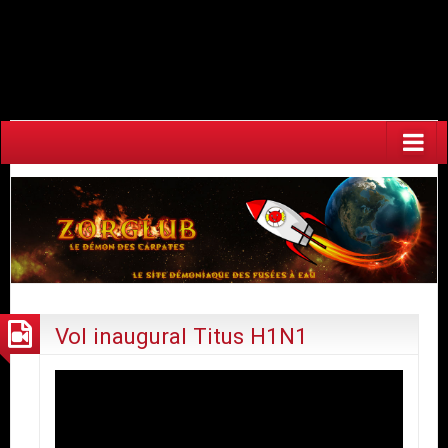
Warning
: Undefined array key "HTTP_ACCEPT_LANGUAGE" in
/home/fuzeaoh/www/zorglub.fuzeao.org/wp-
content/plugins/newstatpress/newstatpress.php
on line
1017
Vol inaugural Titus H1N1